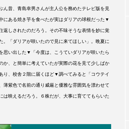
ぶん昔、青島幸男さんが主人公を務めたテレビ版を見
中にある焼き芋を食べたが実はダリアの球根だった▼
仕返しされたのだろう。その不味そうな表情を妙に覚
た。「ダリアが咲いたので見に来てほしい」。晩夏に
を思い出した▼「今度は、こうていダリアが咲いたら
のか、と簡単に考えていたが実際の花を見て少しばか
あり、校舎２階に届くほど▼調べてみると「コウテイ
、薄紫色で名前の通り威厳と優雅な雰囲気を漂わせて
には映えるだろう。６株だが、大事に育ててもらいた