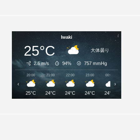
Iwaki
25°C
大体曇り
2.6 m/s
94%
757
mmHg
20:00
21:00
22:00
23:00
00:00
01:00
‹
›
25°C
24°C
24°C
24°C
24°C
23°C