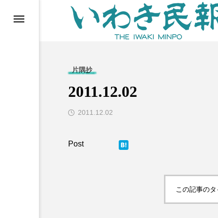
らす（旧 個処から）
片隅抄
2011.12.02
2011.12.02
等)
この記事のタ
ブ