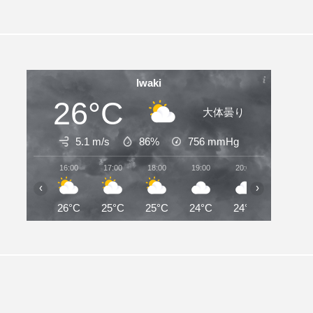
Iwaki
26°C
大体曇り
5.1 m/s
86%
756
mmHg
16:00
17:00
18:00
19:00
20:00
21:00
‹
›
26°C
25°C
25°C
24°C
24°C
24°C