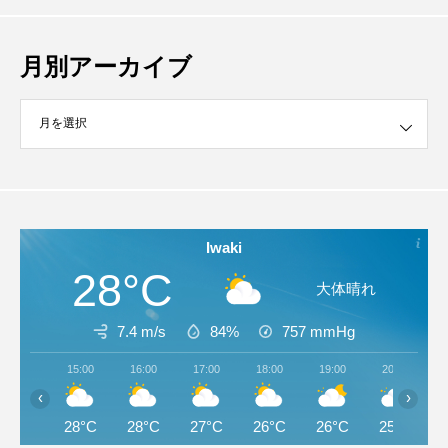
月別アーカイブ
イブ
Iwaki
28°C
大体晴れ
7.4 m/s
84%
757
mmHg
15:00
16:00
17:00
18:00
19:00
20:00
‹
›
28°C
28°C
27°C
26°C
26°C
25°C