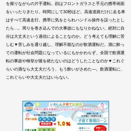
を握りながらの片手運転。顔はフロントガラスと手元の携帯画面
をいったりきたり。時間にして30秒ほど。高速道路だけに走る車
はすべて高速走行。携帯に気をとられハンドル操作を誤ったとし
たら…。周りを巻き込んでの大事故にもなりかねない。絶対に自
分は大丈夫という過信によることなのか。どう考えても理解に苦
しむ▼苦しみを通り越し、理解不能なのが飲酒運転だ。酒に酔っ
ての運転が社会問題になっているにもかかわらず、全国で飲酒運
転の事故や検挙が後を絶たないのはどうしたことなのか▼これぐ
らいの酒なら大丈夫だろう、もう酔いがさめた―。飲酒運転に、
これぐらいや大丈夫だはいらない。