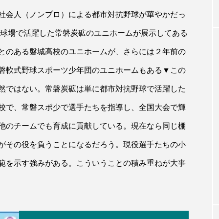
社会人（ノンプロ）による都市対抗野球が華やかだっ
園球場で活躍した常磐炭砿のユニホームが展示してある
とのある磐城高校のユニホームが、さらには２年前の
磐軟式野球スポーツ少年団のユニホームもある▼この
然ではない。常磐炭砿は単に都市対抗野球で活躍した
校で、常磐スポ少で選手たちを指導し、全国大会で輝
他のチームでも育成に貢献している。現在なら同じ棚
がその役を負うことになるだろう。現役選手たちの小
範を示す強みがある。こういうことの積み重ねが大事