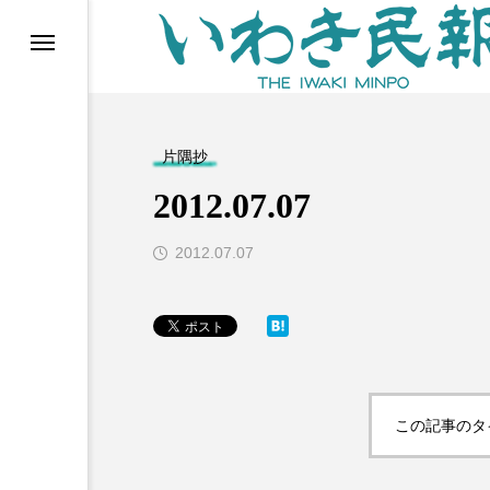
らす（旧 個処から）
片隅抄
2012.07.07
2012.07.07
等)
この記事のタ
ブ