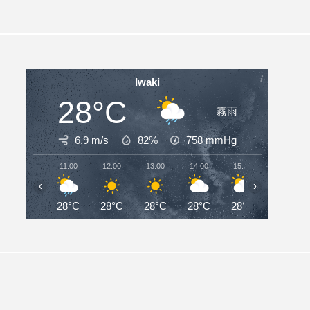
Iwaki
28°C
霧雨
6.9 m/s
82%
758
mmHg
11:00
12:00
13:00
14:00
15:00
16:00
‹
›
28°C
28°C
28°C
28°C
28°C
27°C