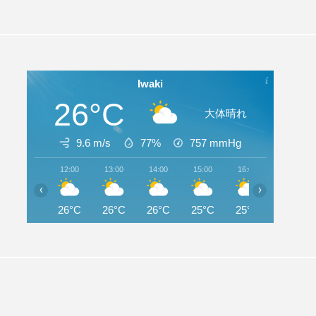
Iwaki
26°C
大体晴れ
9.6 m/s
77%
757
mmHg
12:00
13:00
14:00
15:00
16:00
17:00
‹
›
26°C
26°C
26°C
25°C
25°C
24°C