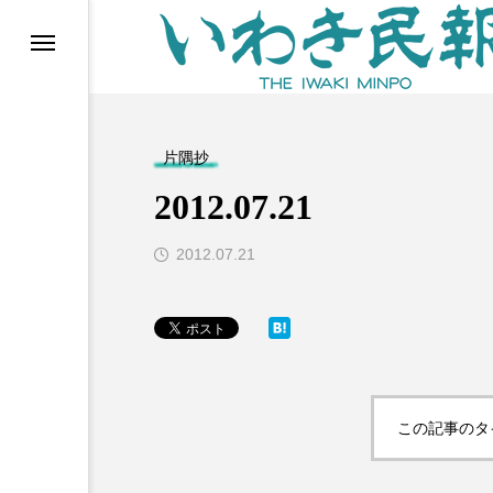
らす（旧 個処から）
片隅抄
2012.07.21
2012.07.21
等)
この記事のタ
ブ