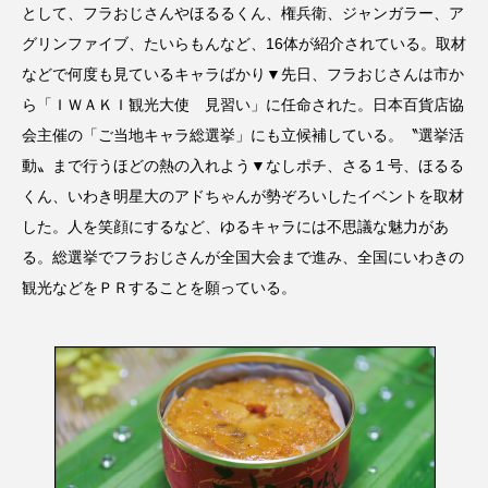
として、フラおじさんやほるるくん、権兵衛、ジャンガラー、ア
グリンファイブ、たいらもんなど、16体が紹介されている。取材
などで何度も見ているキャラばかり▼先日、フラおじさんは市か
ら「ＩＷＡＫＩ観光大使 見習い」に任命された。日本百貨店協
会主催の「ご当地キャラ総選挙」にも立候補している。〝選挙活
動〟まで行うほどの熱の入れよう▼なしポチ、さる１号、ほるる
くん、いわき明星大のアドちゃんが勢ぞろいしたイベントを取材
した。人を笑顔にするなど、ゆるキャラには不思議な魅力があ
る。総選挙でフラおじさんが全国大会まで進み、全国にいわきの
観光などをＰＲすることを願っている。