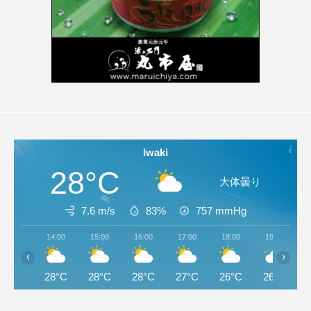
Iwaki
28°C
大体曇り
7.6 m/s
83%
757
mmHg
14:00
15:00
16:00
17:00
18:00
19:00
‹
›
28°C
28°C
28°C
27°C
26°C
26°C