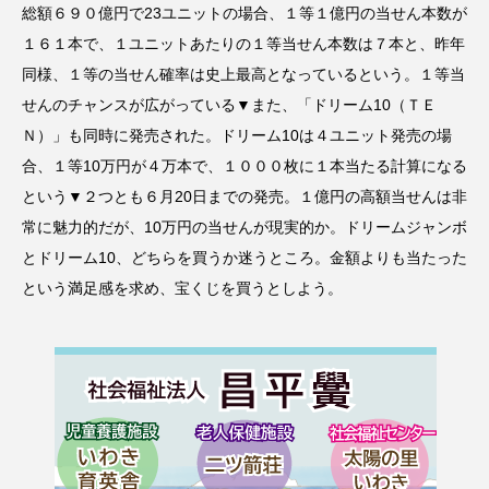
総額６９０億円で23ユニットの場合、１等１億円の当せん本数が
１６１本で、１ユニットあたりの１等当せん本数は７本と、昨年
同様、１等の当せん確率は史上最高となっているという。１等当
せんのチャンスが広がっている▼また、「ドリーム10（ＴＥ
Ｎ）」も同時に発売された。ドリーム10は４ユニット発売の場
合、１等10万円が４万本で、１０００枚に１本当たる計算になる
という▼２つとも６月20日までの発売。１億円の高額当せんは非
常に魅力的だが、10万円の当せんが現実的か。ドリームジャンボ
とドリーム10、どちらを買うか迷うところ。金額よりも当たった
という満足感を求め、宝くじを買うとしよう。