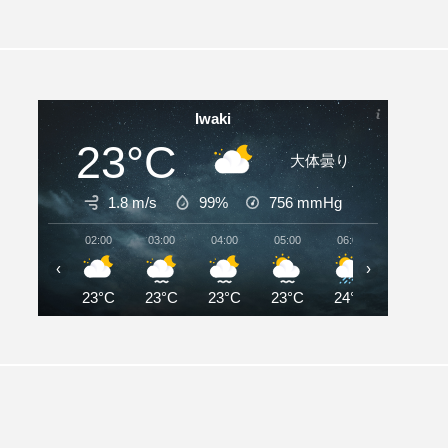
Iwaki
23°C
大体曇り
1.8 m/s
99%
756
mmHg
02:00
03:00
04:00
05:00
06:00
07:00
‹
›
23°C
23°C
23°C
23°C
24°C
25°C