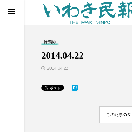
らす（旧 個処から）
片隅抄
2014.04.22
2014.04.22
等)
この記事のタ
ブ