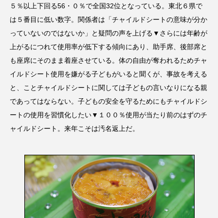
５％以上下回る56・０％で全国32位となっている。東北６県で
は５番目に低い数字。関係者は「チャイルドシートの意味が分か
っていないのではないか」と疑問の声を上げる▼さらには年齢が
上がるにつれて使用率が低下する傾向にあり、助手席、後部席と
も座席にそのまま着座させている。体の自由が奪われるためチャ
イルドシート使用を嫌がる子どもがいると聞くが、事故を考える
と、ことチャイルドシートに関しては子どもの言いなりになる親
であってはならない。子どもの安全を守るためにもチャイルドシ
ートの使用を習慣化したい▼１００％使用が当たり前のはずのチ
ャイルドシート。来年こそは汚名返上だ。