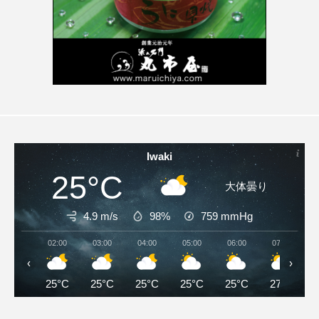
Iwaki
25°C
大体曇り
4.9 m/s
98%
759
mmHg
02:00
03:00
04:00
05:00
06:00
07:00
‹
›
25°C
25°C
25°C
25°C
25°C
27°C