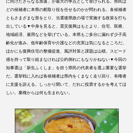
に向けたさらなる加速」が最大の争点として挙げられる。県民は
どの候補者に本県の舵取り役を任せるのかが問われる。各候補者
ともさまざまな形をとり、当選後県政の場で実施する政策を打ち
出している▼中身を見ると、震災復興はもとより、住宅、医療、
地域経済、雇用などを挙げている。本県もご多分に漏れず少子高
齢化が進み、低年齢保育や介護などの充実は気になるところだ。
ほかにも復興住宅の整備促進、風評対策と課題は山積。スピード
感を持って取り組まなければ公約倒れにもなりかねない▼今回の
知事選は「新生ふくしま」を担う県民の代表者を選ぶ重要な選挙
だ。選挙戦に入れば各候補者は県内をくまなく走り回り、有権者
に支援を訴える。しっかり聞いて、だれに投票するかを考えてほ
しい。棄権からは何も生まれない。