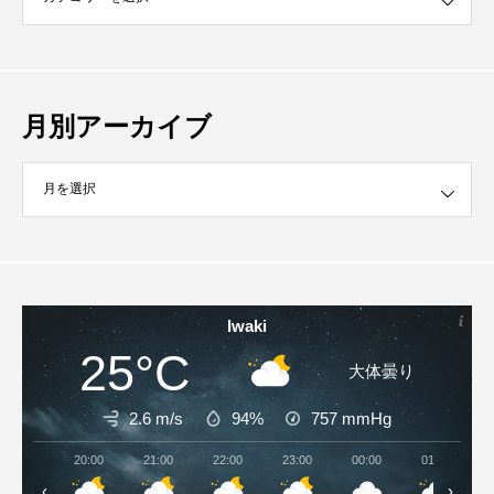
月別アーカイブ
イブ
Iwaki
25°C
大体曇り
2.6 m/s
94%
757
mmHg
20:00
21:00
22:00
23:00
00:00
01:00
‹
›