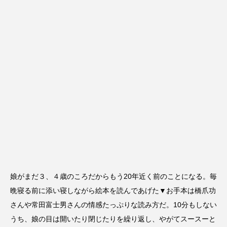
娘がまだ３、４歳のころだからもう20年近く前のことになる。毎
晩寝る前に添い寝しながら絵本を読んであげた▼お手本は橋爪功
さんや常田富士男さんの情感たっぷりな読み方だ。10分もしない
うち、娘の目は開いたり閉じたりを繰り返し、やがてスースーと