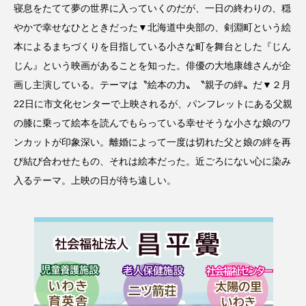
寝息をたてて夢の世界に入っていくのだが、一日の終わりの、穏
やかで幸せなひとときだった▼北海道中央部の、剣淵町という絵
本によるまちづくりを目指している小さな町を舞台とした『じん
じん』という映画があることを知った。俳優の大地康雄さんが企
画し主演している。テーマは〝絵本の力〟〝親子の絆〟だ▼２月
22日に市文化センターで上映されるが、パンフレットにある父親
の膝に乗って絵本を読んでもらっている幸せそうな小さな娘のワ
ンカットが印象深い。離婚によって一度は切れた父と娘の絆を再
び結び合わせたもの、それは絵本だった。近ごろにない心に染み
入るテーマ。上映の日が待ち遠しい。