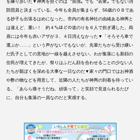
を練り歩いた▼神輿を担ぐのは〝屈強〟でも〝若衆〟でもない消
防団員と決まっている。今年も全員が集まらず、56歳のＯＢであ
る抄子も出張るはめになった。市内の有名神社の由緒ある神輿と
は違えど、重い！ 約４㌔ほどの道のりを６人で担ぎ通した。両
肩には今年も赤いアザが３、４日消えなかった▼「そろそろ車で
運ぶか……」という声がないでもないが、先輩たちから受け継い
だ氏子としての意地が一線を越えさせない。わが集落にも新顔の
住民が増えてきたが、祭りはふだん顔を合わせることの少ない人
たちが親ぼくを深める大事な一日なのだ▼家々の門口ではお神酒
や酢の物などを用意して、近隣の人たちが神輿の到着を待ってい
る。「あらら痛そうだね。頑張って」と笑顔で見送られるたび
に、自分も集落の一員なのだと実感する。