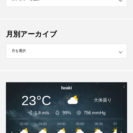
月別アーカイブ
イブ
Iwaki
23°C
大体曇り
1.8 m/s
99%
756
mmHg
02:00
03:00
04:00
05:00
06:00
07:00
‹
›