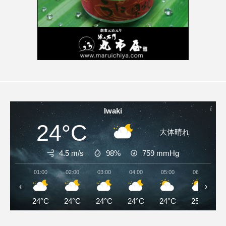
Iwaki
24°C
大体晴れ
4.5 m/s
98%
759
mmHg
01:00
02:00
03:00
04:00
05:00
06:00
‹
›
24°C
24°C
24°C
24°C
24°C
25°C