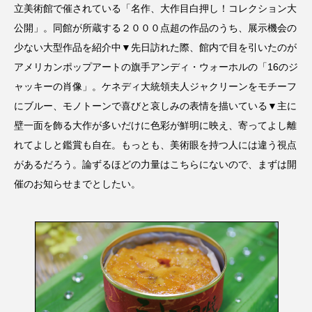
立美術館で催されている「名作、大作目白押し！コレクション大
公開」。同館が所蔵する２０００点超の作品のうち、展示機会の
少ない大型作品を紹介中▼先日訪れた際、館内で目を引いたのが
アメリカンポップアートの旗手アンディ・ウォーホルの「16のジ
ャッキーの肖像」。ケネディ大統領夫人ジャクリーンをモチーフ
にブルー、モノトーンで喜びと哀しみの表情を描いている▼主に
壁一面を飾る大作が多いだけに色彩が鮮明に映え、寄ってよし離
れてよしと鑑賞も自在。もっとも、美術眼を持つ人には違う視点
があるだろう。論ずるほどの力量はこちらにないので、まずは開
催のお知らせまでとしたい。