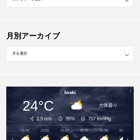
月別アーカイブ
イブ
Iwaki
24°C
大体曇り
2.9 m/s
95%
757
mmHg
21:00
22:00
23:00
00:00
01:00
02:00
‹
›