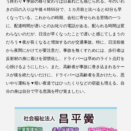
う終わり▼季節の移り変わりは日暮れにも感じられる。今のいわ
きの日の入りは午後４時55分で、１カ月前と比べると42分も早
くなっている。これからの時期、会社に寄せられる苦情の一つ
に、配達時間が遅いとのお叱りの電話がある。配られる時間は変
わらないのだが、日没が早くなったことで遅いと感じてしまうの
だろう▼夜が長くなると増加するのが交通事故。特に、日没前後
から夜間にかけてが要注意だ。事故を無くすためには、歩行者は
反射材の身に着けを習慣化し、ドライバーは早めのライト点灯を
心掛けるようにしたい。また、高齢者が事故に巻き込まれるケー
スが後を絶たないだけに、ドライバーは高齢者を見かけたら、思
いやり運転を▼暗い夜道ではひったくりなどの窃盗も増える。自
分の身は自分で守る意識を呼び覚ましたい。