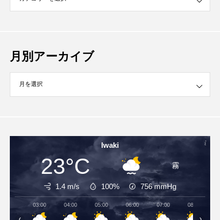
月別アーカイブ
イブ
Iwaki
23°C
霧
1.4 m/s
100%
756
mmHg
03:00
04:00
05:00
06:00
07:00
08:00
‹
›