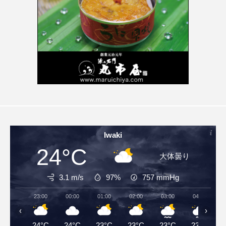
Iwaki
24°C
大体曇り
3.1 m/s
97%
757
mmHg
23:00
00:00
01:00
02:00
03:00
04:00
‹
›
24°C
24°C
23°C
23°C
23°C
23°C