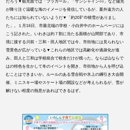
だろう▼観光面では「フラガール」「サンシャイン○○」など陽光
が降り注ぐ温暖な海のイメージを発信しているが、案外遠方の人
たちには知られていないようだ▼「約20㌢の積雪がありまし
た」。１月16日、市最北端の学校・小白井中のホームページには
こう記された。いわきは約７割に当たる面積が山間部であり、市
境に接する川前・三和・田人地区では今、市街地には見られない
雪景色が広がっている▼これらの地区では高齢化や過疎化が進
み、田人と三和は学校統合で校舎だけが残った。ならば山ならで
はの特色を生かして冬のイベントを開き、市街地から人を呼び込
むことはできまいか。ルールのある雪合戦や氷上の綱引き大会開
催、ミニスキー場やスケート場の開設などが考えられるが、雪が
解けない程度の熱意があればできるはず。