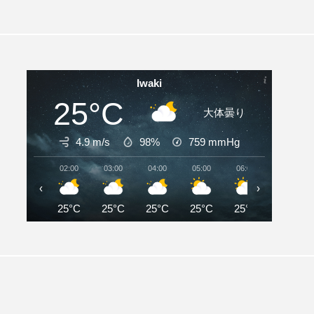
Iwaki
25°C
大体曇り
4.9 m/s
98%
759
mmHg
02:00
03:00
04:00
05:00
06:00
07:00
‹
›
25°C
25°C
25°C
25°C
25°C
27°C