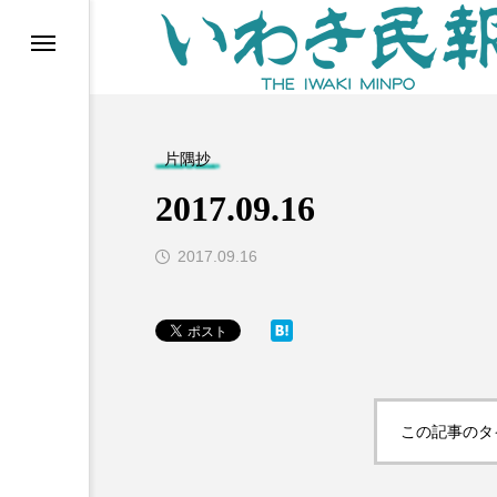
らす（旧 個処から）
片隅抄
2017.09.16
2017.09.16
等)
この記事のタ
ブ