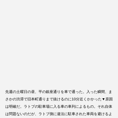
先週の土曜日の昼、平の銀座通りを車で通った。入った瞬間、ま
さかの渋滞で旧本町通りまで抜けるのに10分近くかかった▼原因
は明確だ。ラトブの駐車場に入る車の車列によるもの。それ自体
は問題ないのだが、ラトブ側に違法に駐車された車両を避けるよ