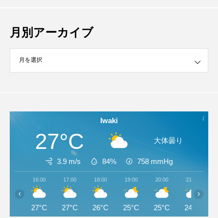
月別アーカイブ
イブ
Iwaki
27°C
大体曇り
3.9 m/s
84%
758
mmHg
16:00
17:00
18:00
19:00
20:00
21:00
‹
›
27°C
27°C
26°C
25°C
25°C
24°C