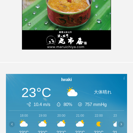
Iwaki
23°C
大体晴れ
10.4 m/s
80%
757
mmHg
18:00
19:00
20:00
21:00
22:00
23:00
‹
›
23°C
23°C
22°C
22°C
22°C
21°C