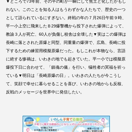
▼ところで73年前、その平の町が一瞬にして焦土と化したかもし
れない。このことを知る人はもうわずかな人たちで、歴史の一つ
として語られているにすぎない。終戦の年の７月26日午前９時、
平一小上空に飛来したＢ29爆撃機から投下された爆弾によって、
教諭３人が死亡、60人が負傷し校舎は全壊した▼実はこの爆弾は
長崎に落とされた原爆と同型、同重量の爆弾で、広島、長崎に投
下するための練習用模擬原爆だった。もしこれが本物なら、言語
に絶する惨禍は、いわきの地でも起きていた。平一小では模擬原
爆投下日に合わせて、「鎮魂の儀」を行い、犠牲者の冥福を祈っ
ている▼明日は「長崎原爆の日」。いわきの人たちが今こうし
て、笑顔で幸せに暮らせることを喜び、いわきの地からも反核、
反戦のメッセージを世界中に発信したい。