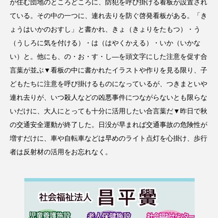
が住む団地のところどころに、防犯を呼び掛ける看板が設置され
ている。その中の一つに、連れ去りを防ぐ啓発看板がある。「き
ょうはいかのおすし」と書かれ、きょ（きょりをたもつ）・う
（うしろに気を付ける）・は（はやくかえる）・いか（いかな
い）と。他にも、の・お・す・し―を頭文字にした注意を促す合
言葉が並ぶ▼看板の中に書かれたイラストや作りを見る限り、子
どもたちに注意を呼び掛けるものになっているが、つきまといや
連れ去りが、いつ殺人などの凶悪事件につながらないとも限らな
いだけに、大人にとっても十分に活用したい合言葉だ▼昨日で秋
の交通安全運動が終了した。日没が早まれば交通事故の危険性が
増すだけに、車や自転車などは早めのライト点灯を心掛け、歩行
者は反射材の活用をお忘れなく。