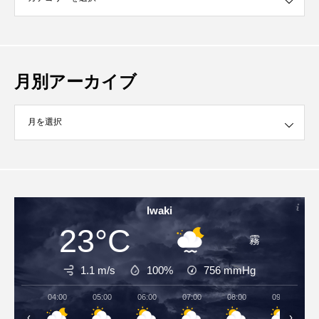
月別アーカイブ
イブ
Iwaki
23°C
霧
1.1 m/s
100%
756
mmHg
04:00
05:00
06:00
07:00
08:00
09:00
‹
›