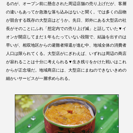
るのが、オープン前に懸念された周辺店舗の売り上げだが、客層
の違いもあってか急激な落ち込みはないと聞く。では多くの品物
が競合する既存の大型店はどうか。先日、郊外にある大型店の社
長がそのことにふれ「想定内での売り上げ減」と話していた▼イ
オンが開店してまだ１年もたっていない段階で、結論を出すのは
早いが、相双地区からの避難者帰還が進む中、地域全体の消費者
人口は限られてくる。大型店がにぎわえば、いずれは周辺の商店
が寂れることは十分に考えられる▼生き残りをかけた戦いはこれ
からが正念場だ。地域商店には、大型店にまねのできないきめの
細かいサービスが一層求められる。