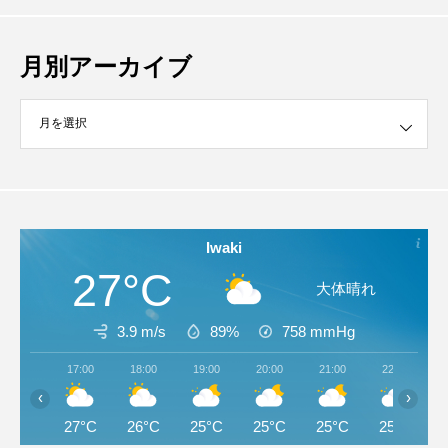
月別アーカイブ
イブ
Iwaki
27°C
大体晴れ
3.9 m/s
89%
758
mmHg
17:00
18:00
19:00
20:00
21:00
22:00
‹
›
27°C
26°C
25°C
25°C
25°C
25°C