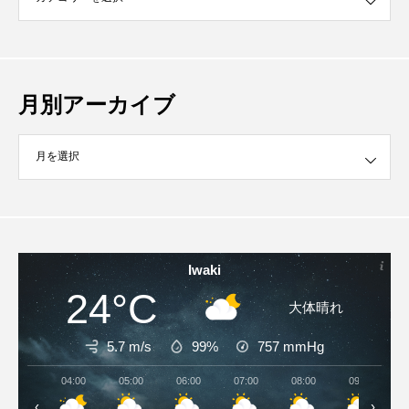
月別アーカイブ
イブ
Iwaki
24°C
大体晴れ
5.7 m/s
99%
757
mmHg
04:00
05:00
06:00
07:00
08:00
09:00
‹
›