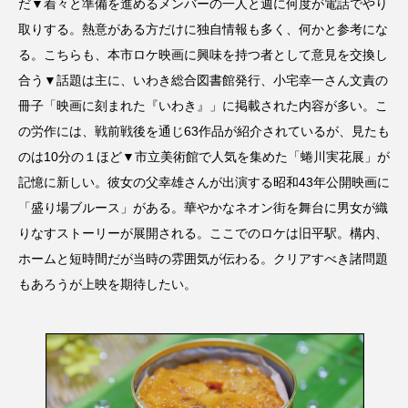
だ▼着々と準備を進めるメンバーの一人と週に何度が電話でやり
取りする。熱意がある方だけに独自情報も多く、何かと参考にな
る。こちらも、本市ロケ映画に興味を持つ者として意見を交換し
合う▼話題は主に、いわき総合図書館発行、小宅幸一さん文責の
冊子「映画に刻まれた『いわき』」に掲載された内容が多い。こ
の労作には、戦前戦後を通じ63作品が紹介されているが、見たも
のは10分の１ほど▼市立美術館で人気を集めた「蜷川実花展」が
記憶に新しい。彼女の父幸雄さんが出演する昭和43年公開映画に
「盛り場ブルース」がある。華やかなネオン街を舞台に男女が織
りなすストーリーが展開される。ここでのロケは旧平駅。構内、
ホームと短時間だが当時の雰囲気が伝わる。クリアすべき諸問題
もあろうが上映を期待したい。