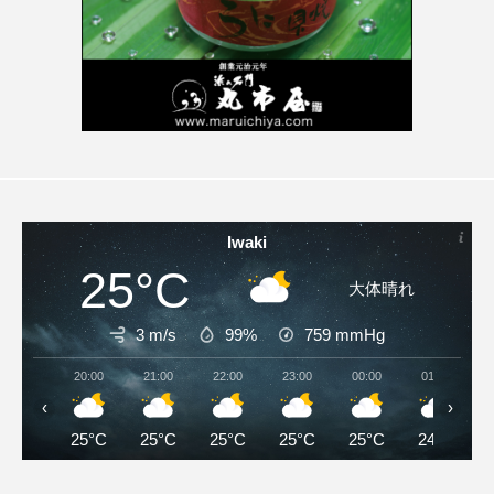
Iwaki
25°C
大体晴れ
3 m/s
99%
759
mmHg
20:00
21:00
22:00
23:00
00:00
01:00
‹
›
25°C
25°C
25°C
25°C
25°C
24°C