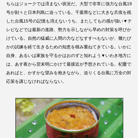
ちらはジョークでは済まない状況だ。大型で非常に強力な台風19
号が刻々と日本列島に迫っている。千葉県などに大きな爪痕を残
した台風15号の記憶も消えないうち、またしてもの感が強い▼テ
レビなどでは最新の進路、勢力を示しながら早めの対策を呼びか
けている。自然の猛威に人間の力などなすすべもないが、幾たび
かの試練を経て生きるための知恵を積み重ねてきている。いかに
自身、あるいは家族を守るかはおのずと知れよう▼いわき地方に
は、あす夜から翌未明にかけて最接近が予想されている。杞憂で
あればと、かすかな望みを抱きながら、迫りくる台風に万全の対
応策を講じなければならない。