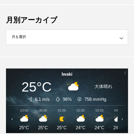
月別アーカイブ
イブ
Iwaki
25°C
大体晴れ
6.1 m/s
96%
758
mmHg
23:00
00:00
01:00
02:00
03:00
04:00
‹
›
25°C
25°C
25°C
24°C
24°C
24°C