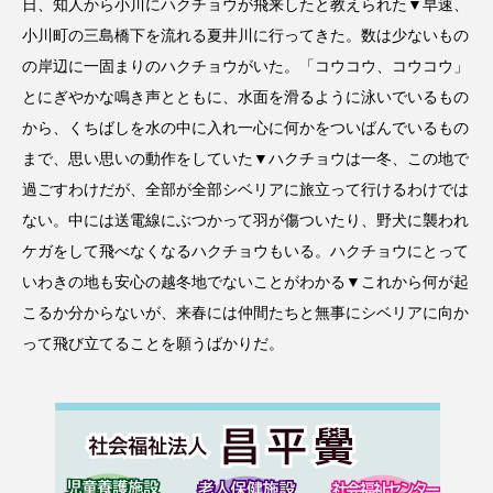
日、知人から小川にハクチョウが飛来したと教えられた▼早速、
小川町の三島橋下を流れる夏井川に行ってきた。数は少ないもの
の岸辺に一固まりのハクチョウがいた。「コウコウ、コウコウ」
とにぎやかな鳴き声とともに、水面を滑るように泳いでいるもの
から、くちばしを水の中に入れ一心に何かをついばんでいるもの
まで、思い思いの動作をしていた▼ハクチョウは一冬、この地で
過ごすわけだが、全部が全部シベリアに旅立って行けるわけでは
ない。中には送電線にぶつかって羽が傷ついたり、野犬に襲われ
ケガをして飛べなくなるハクチョウもいる。ハクチョウにとって
いわきの地も安心の越冬地でないことがわかる▼これから何が起
こるか分からないが、来春には仲間たちと無事にシベリアに向か
って飛び立てることを願うばかりだ。