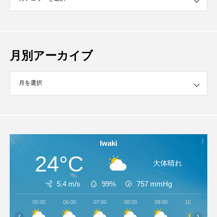
月別アーカイブ
イブ
Iwaki
24°C
大体晴れ
5.4 m/s
99%
757
mmHg
05:00
06:00
07:00
08:00
09:00
10:00
‹
›