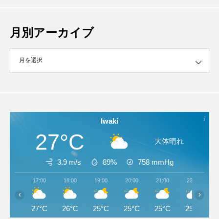
月別アーカイブ
イブ
Iwaki
27°C
大体晴れ
3.9 m/s
89%
758
mmHg
17:00
18:00
19:00
20:00
21:00
22:00
‹
›
27°C
26°C
25°C
25°C
25°C
25°C