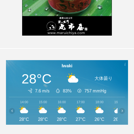
Iwaki
28°C
大体曇り
7.6 m/s
83%
757
mmHg
14:00
15:00
16:00
17:00
18:00
19:00
‹
›
28°C
28°C
28°C
27°C
26°C
26°C