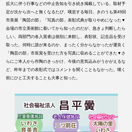
拡大に伴う行事などの中止告知を引き続き掲載している。取材予
定が次から次へと無くなるたび、嘆息する毎日。きのうも第49回
市美展「陶芸の部」「写真の部」表彰式典が取りやめになった▼
会場の市立美術館に着いてから知ったのだが、急きょ判断したら
しい。両部門の各入賞者は個別に来館し、表彰状、記念品を受け
取った。何時に誰が来るのか、まったく分からなかったが運良く
「陶芸の部」市長賞を受けた方を写真に収めることができた▼さ
らにご本人から作陶のきっかけ、今後の意気込みがうかがえるな
ど、昨年までの表彰式ではコメントを聞くこともなかった。嘆く
前にひと工夫することも大事と知った。