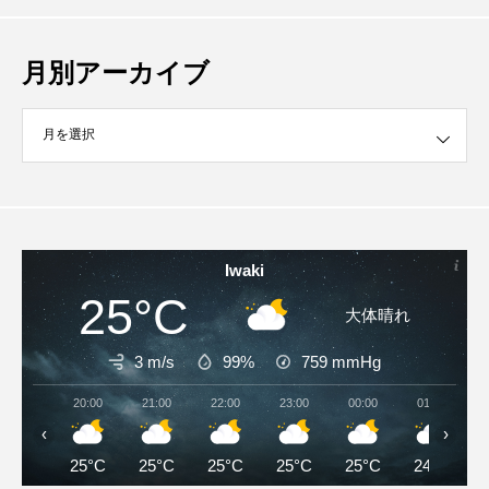
月別アーカイブ
イブ
Iwaki
25°C
大体晴れ
3 m/s
99%
759
mmHg
20:00
21:00
22:00
23:00
00:00
01:00
‹
›
25°C
25°C
25°C
25°C
25°C
24°C