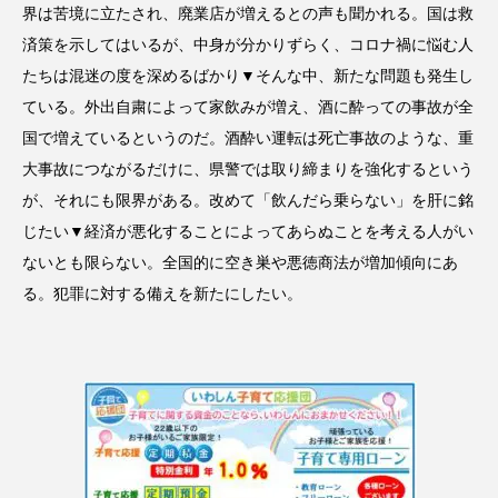
界は苦境に立たされ、廃業店が増えるとの声も聞かれる。国は救
済策を示してはいるが、中身が分かりずらく、コロナ禍に悩む人
たちは混迷の度を深めるばかり▼そんな中、新たな問題も発生し
ている。外出自粛によって家飲みが増え、酒に酔っての事故が全
国で増えているというのだ。酒酔い運転は死亡事故のような、重
大事故につながるだけに、県警では取り締まりを強化するという
が、それにも限界がある。改めて「飲んだら乗らない」を肝に銘
じたい▼経済が悪化することによってあらぬことを考える人がい
ないとも限らない。全国的に空き巣や悪徳商法が増加傾向にあ
る。犯罪に対する備えを新たにしたい。