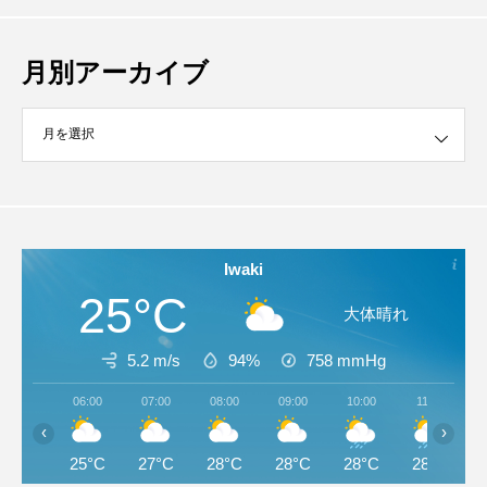
月別アーカイブ
イブ
Iwaki
25°C
大体晴れ
5.2 m/s
94%
758
mmHg
06:00
07:00
08:00
09:00
10:00
11:00
‹
›
25°C
27°C
28°C
28°C
28°C
28°C