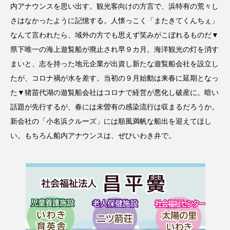
内アナウンスを思い出す。観光客向けの方言で、浜特有の荒々し
さはなかったように記憶する。人懐っこく「またきてくんちぇ」
なんて言われたら、域外の方でも思えず笑みがこぼれるものだ▼
県下唯一の海上遊覧船が廃止され早９カ月。海洋観光の灯を消す
まいと、志を持った地元企業が出資し新たな遊覧船会社を設立し
たが、コロナ禍が水を差す。当初の９月始動は来春に延期となっ
た▼猪苗代湖の遊覧船会社はコロナで経営が悪化し破産に。暗い
話題が先行するが、春には未曽有の感染流行は収まるだろうか。
新会社の「小名浜クルーズ」には順風満帆な船出を迎えてほし
い。もちろん船内アナウンスは、ぜひいわき弁で。