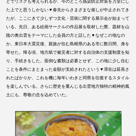
とでリスクも考えられるが、今のところ感染防止対策を万全にし
た上でと思うしかない▼春先からさまざまな催しが中止されてき
たが、ここにきて少しずつ文化・芸術に関する展示会が始まって
いる。先日、ある絵画サークルの作品展を取材した際、題材を山
陰の奥出雲をテーマにした会員の方と話した▼なぜこの地なの
か。東日本大震災後、親族が住む島根県のある市に数日間、身を
寄せた。帰る頃、地方紙で被災者に対する自治体の支援制度を知
り、手続きをした。面倒な書類は必要とせず、この地に少し住む
ことを条件にまとまった金額が支給されたという▼滞在は延長さ
れたばかりか、これを機に毎年いわきと同県を往復するスタイル
を楽しんでいる。さらに歴史を重んじる出雲地方独特の精神的風
土にも、尊敬の念を込めていた。