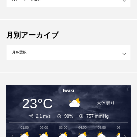
月別アーカイブ
イブ
Iwaki
23°C
大体曇り
2.1 m/s
98%
757
mmHg
01:00
02:00
03:00
04:00
05:00
06:00
‹
›