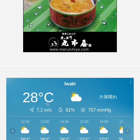
Iwaki
28°C
大体晴れ
7.1 m/s
81%
757
mmHg
12:00
13:00
14:00
15:00
16:00
17:00
‹
›
28°C
28°C
28°C
27°C
27°C
26°C