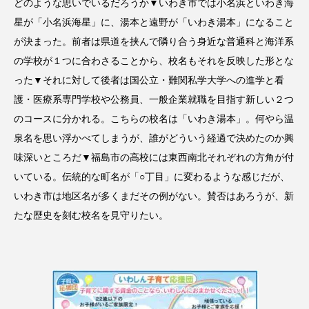
どのような思いでいるだろうか▼いわき市では小名浜といわき海
星が「小名浜海星」に、湯本と遠野が「いわき湯本」になること
が決まった。前者は県道を挟んで隣り合う身近な普通科と海洋系
の学校が１つに合わさることから、校名もそれを反映した形とな
った▼それに対して後者は国公立・難関私学大学への進学と看
護・医療系専門学校や公務員、一般企業就職を目指す新しい２つ
のコースに分かれる。こちらの校名は「いわき湯本」。何やら温
泉名を思い浮かべてしまうが、誰がどういう経過で決めたのか興
味深いところだ▼福島市の高校には東西南北それぞれの方角が付
いている。伝統的な町名が「○丁目」に変わるような感じだが、
いわき市は地区名が多くまだその例がない。賛否はあろうが、新
たな歴史を刻む校名を見守りたい。