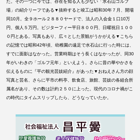
た。その一つに今では、存在を知る人も少ない「水石山ゴルフ
場」の紹介リーフである▼抜粋すると竣工は昭和30年７月、開場
同10月。全９ホール２８８０ヤードで、法人の入会金１口10万
円、個人５万円。ビジターフィー平日８００円、日曜祝日１００
０円とある。写真もあり、広々とした景観がうかがえる▼こちら
の記憶では昭和42年頃、幼稚園の遠足で水石山に行った時には、
すでに面影はなかった。営業時期はそう長くはなかったが、同30
年がいわきの「ゴルフ元年」といえよう。さらに昔の華やかさを
伝えるものに『平の観光芸妓紹介』があった▼おねえさん方の顔
写真と芸名、さらに平市の料亭、飲食店、旅館、芸妓の各組合所
属名があり、その数は計約２５０に上った。現代のコロナ禍がこ
の時代にタイムスリップしたら、どうなっていたか。