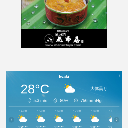
Iwaki
28°C
大体曇り
5.3 m/s
80%
756
mmHg
14:00
15:00
16:00
17:00
18:00
19:00
‹
›
28°C
27°C
27°C
26°C
26°C
25°C