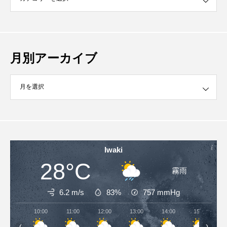
月別アーカイブ
イブ
Iwaki
28°C
霧雨
6.2 m/s
83%
757
mmHg
10:00
11:00
12:00
13:00
14:00
15:00
‹
›