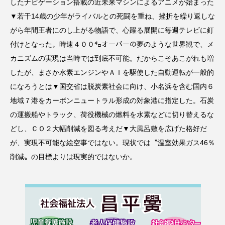
したナビゲーション搭載の近未来マシンによるアニメが始まった
▼若干14歳の少年がライバルとの死闘を重ね、挫折を繰り返しな
がら年間王者にのし上がる物語で、心躍る展開に毎週テレビに釘
付けとなった。時速４００㌔オーバーの夢のような世界観で、メ
カニズムの実現は当時では到底不可能。だからこそあこがれも増
したが、まさか水素エンジンやＡＩを駆使した自動運転が一般的
になろうとは▼国交省は脱炭素社会に向け、小名浜を含む国内６
地域７港をカーボンニュートラル形成の対象港に指定した。石炭
の運搬船やトラック、荷役機械の燃料を水素などに切り替えるな
どし、ＣＯ２大幅削減を図る考えだ▼大風呂敷を広げた格好だ
が、実現不可能な絵空事ではない。現状では〝温室効果ガス46％
削減〟の目標よりは現実的ではないか。