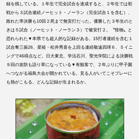
録を残している。１年生で完全試合を達成すると、２年生では初
戦から３試合連続ノーヒット・ノーラン（完全試合１を含む）、
敗れた準決勝も10回２死まで無安打だった。優勝した３年生のと
きは５試合（ノーヒット・ノーラン３）で被安打２。〝怪物〟と
恐れられた▼本県でも超人的な記録がある。15打者連続を含む１
試合奪三振26、星稜・松井秀喜を上回る連続敬遠四球６、５イニ
ングで46得点など。日大東北、学法石川、聖光学院による決勝戦
９回の攻防も語り草になっている▼有観客で、２年ぶりに甲子園
へつながる福島大会が開かれている。見る人がいてこそプレーに
も熱がこもる。どんな記録が生まれるか。