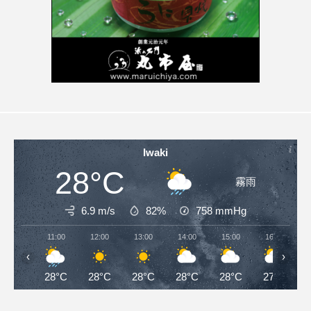
Iwaki
28°C
霧雨
6.9 m/s
82%
758
mmHg
11:00
12:00
13:00
14:00
15:00
16:00
‹
›
28°C
28°C
28°C
28°C
28°C
27°C