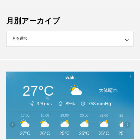
月別アーカイブ
イブ
Iwaki
27°C
大体晴れ
3.9 m/s
89%
758
mmHg
17:00
18:00
19:00
20:00
21:00
22:00
‹
›
27°C
26°C
25°C
25°C
25°C
25°C