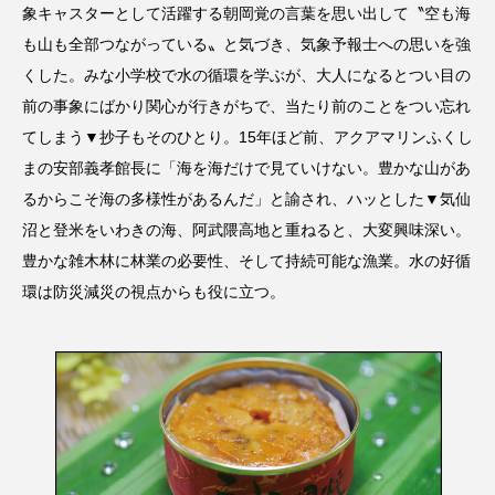
象キャスターとして活躍する朝岡覚の言葉を思い出して〝空も海
も山も全部つながっている〟と気づき、気象予報士への思いを強
くした。みな小学校で水の循環を学ぶが、大人になるとつい目の
前の事象にばかり関心が行きがちで、当たり前のことをつい忘れ
てしまう▼抄子もそのひとり。15年ほど前、アクアマリンふくし
まの安部義孝館長に「海を海だけで見ていけない。豊かな山があ
るからこそ海の多様性があるんだ」と諭され、ハッとした▼気仙
沼と登米をいわきの海、阿武隈高地と重ねると、大変興味深い。
豊かな雑木林に林業の必要性、そして持続可能な漁業。水の好循
環は防災減災の視点からも役に立つ。