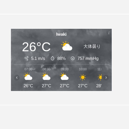
Iwaki
26°C
大体曇り
5.1 m/s
88%
757
mmHg
07:00
08:00
09:00
10:00
11:00
12:00
‹
›
26°C
27°C
27°C
27°C
28°C
28°C