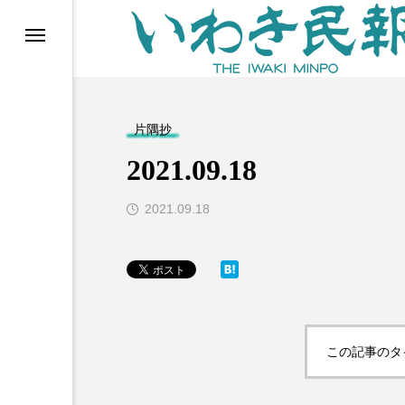
らす（旧 個処から）
片隅抄
2021.09.18
2021.09.18
等)
この記事のタ
ブ