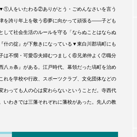
▼①人をいたわる②ありがとう・ごめんなさいを言う
津を誇り年上を敬う⑥夢に向かって頑張る――子ども
として社会生活のルールを守る「ならぬことはならぬ
『什の掟』が下敷きになっている▼東白川郡塙町にも
子は不憫・可愛⑤夫婦むつましく⑥兄弟仲よく⑦職分
西八ヵ条』がある。江戸時代、幕領だった塙町を治め
これを学校や行政、スポーツクラブ、文化団体などの
変わっても人の心は変わらないということだ。寺西代
。いわきでは三藩それぞれに藩校があった。先人の教