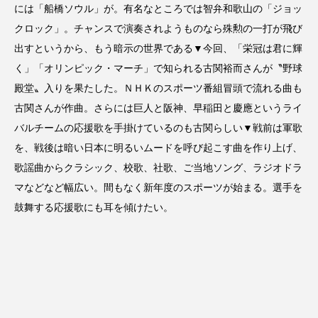
には「船橋ソウル」が。有名なところでは智弁和歌山の「ジョッ
クロック」。チャンスで演奏されようものなら殊勲の一打が飛び
出すというから、もう暗示の世界である▼今回、「栄冠は君に輝
く」「オリンピック・マーチ」で知られる古関裕而さんが〝野球
殿堂〟入りを果たした。ＮＨＫのスポーツ番組冒頭で流れる曲も
古関さんが作曲。さらには巨人と阪神、早稲田と慶應というライ
バルチームの応援歌を手掛けているのも古関らしい▼戦前は軍歌
を、戦後は暗い日本に明るいムードを呼び起こす曲を作り上げ、
歌謡曲からクラシック、校歌、社歌、ご当地ソング、ラジオドラ
マなどなど幅広い。間もなく新年度のスポーツが始まる。選手を
鼓舞する応援歌にも耳を傾けたい。