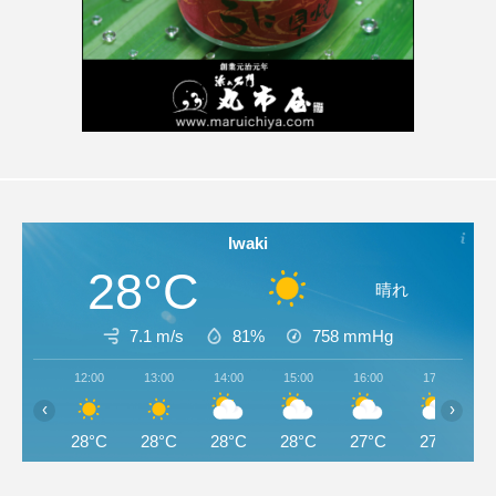
Iwaki
28°C
晴れ
7.1 m/s
81%
758
mmHg
12:00
13:00
14:00
15:00
16:00
17:00
‹
›
28°C
28°C
28°C
28°C
27°C
27°C