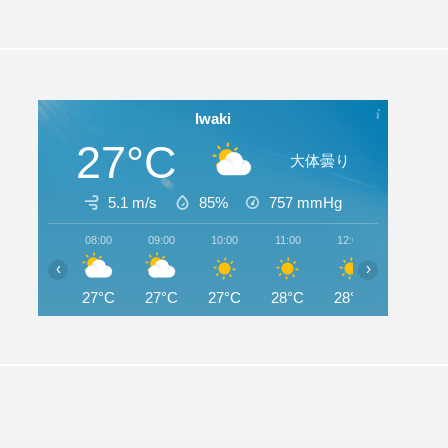
Iwaki
27°C
大体曇り
5.1 m/s
85%
757
mmHg
08:00
09:00
10:00
11:00
12:00
13:00
‹
›
27°C
27°C
27°C
28°C
28°C
28°C