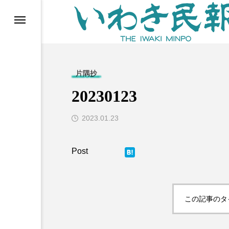
らす（旧 個処から）
片隅抄
20230123
2023.01.23
Post
等)
この記事のタ
ブ