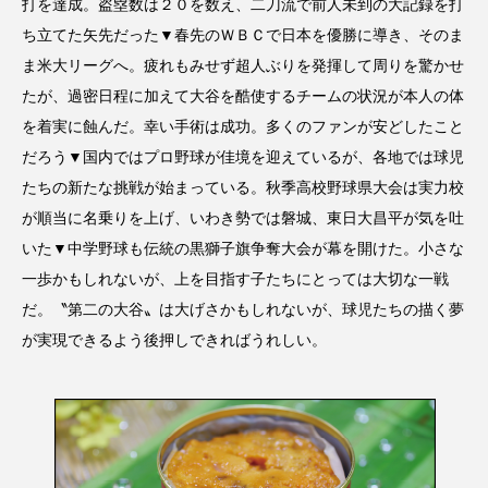
打を達成。盗塁数は２０を数え、二刀流で前人未到の大記録を打
ち立てた矢先だった▼春先のＷＢＣで日本を優勝に導き、そのま
ま米大リーグへ。疲れもみせず超人ぶりを発揮して周りを驚かせ
たが、過密日程に加えて大谷を酷使するチームの状況が本人の体
を着実に蝕んだ。幸い手術は成功。多くのファンが安どしたこと
だろう▼国内ではプロ野球が佳境を迎えているが、各地では球児
たちの新たな挑戦が始まっている。秋季高校野球県大会は実力校
が順当に名乗りを上げ、いわき勢では磐城、東日大昌平が気を吐
いた▼中学野球も伝統の黒獅子旗争奪大会が幕を開けた。小さな
一歩かもしれないが、上を目指す子たちにとっては大切な一戦
だ。〝第二の大谷〟は大げさかもしれないが、球児たちの描く夢
が実現できるよう後押しできればうれしい。