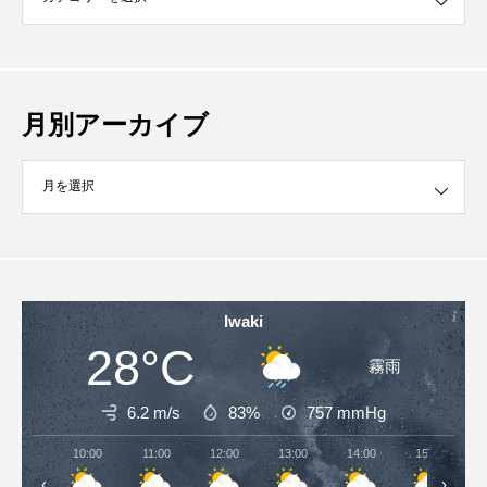
月別アーカイブ
イブ
Iwaki
28°C
霧雨
6.2 m/s
83%
757
mmHg
10:00
11:00
12:00
13:00
14:00
15:00
‹
›