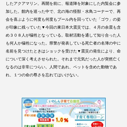
したアクアマリン。再開を前に、報道陣を対象にした内覧会に参
加した。館内を巡った中で、北の海の怪獣・水鳥コーナーで、再
会を喜ぶように何度も何度もプール内を回っていた「ゴウ」の姿
が印象に残っていた▼今回の東日本大震災では、４月の余震も含
め３０８人が犠牲となっている。取材活動を通して知り合った人
も何人か犠牲になった。県警が発表している死亡者の名簿の中に
名前を見つけたときはショックを受けた▼震災の発生により、命
について深く考えさせられた。それまで元気だった人が突然亡く
なるのは非常につらい。人間であれ、ペットを含めた動物であ
れ、１つの命の尊さを忘れてはいけない。