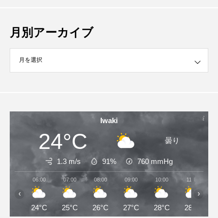
月別アーカイブ
イブ
Iwaki
24°C
曇り
1.3 m/s
91%
760
mmHg
06:00
07:00
08:00
09:00
10:00
11:00
‹
›
24°C
25°C
26°C
27°C
28°C
28°C