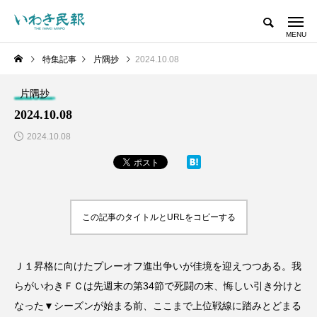
特集記事
片隅抄
2024.10.08
片隅抄
2024.10.08
2024.10.08
この記事のタイトルとURLをコピーする
Ｊ１昇格に向けたプレーオフ進出争いが佳境を迎えつつある。我
らがいわきＦＣは先週末の第34節で死闘の末、悔しい引き分けと
なった▼シーズンが始まる前、ここまで上位戦線に踏みとどまる