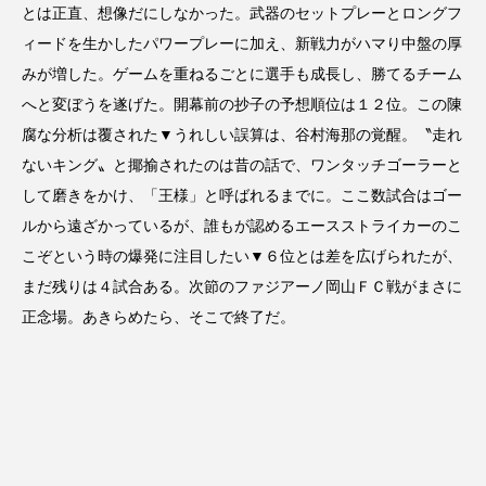
とは正直、想像だにしなかった。武器のセットプレーとロングフ
ィードを生かしたパワープレーに加え、新戦力がハマり中盤の厚
みが増した。ゲームを重ねるごとに選手も成長し、勝てるチーム
へと変ぼうを遂げた。開幕前の抄子の予想順位は１２位。この陳
腐な分析は覆された▼うれしい誤算は、谷村海那の覚醒。〝走れ
ないキング〟と揶揄されたのは昔の話で、ワンタッチゴーラーと
して磨きをかけ、「王様」と呼ばれるまでに。ここ数試合はゴー
ルから遠ざかっているが、誰もが認めるエースストライカーのこ
こぞという時の爆発に注目したい▼６位とは差を広げられたが、
まだ残りは４試合ある。次節のファジアーノ岡山ＦＣ戦がまさに
正念場。あきらめたら、そこで終了だ。