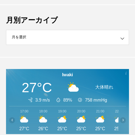
月別アーカイブ
イブ
Iwaki
27°C
大体晴れ
3.9 m/s
89%
758
mmHg
17:00
18:00
19:00
20:00
21:00
22:00
‹
›
27°C
26°C
25°C
25°C
25°C
25°C