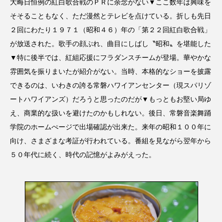
大晦日恒例の紅白歌合戦のＰＲに余念がない▼ここ数年は興味を
そそることもなく、ただ漫然とテレビを点けている。折しも先日
２回にわたり１９７１（昭和４６）年の「第２２回紅白歌合戦」
が放送された。歌手の顔ぶれ、曲目にしばし〝昭和〟を堪能した
▼特に後半では、紅組応援にフラダンスチームが登場。華やかな
雰囲気を振りまいたが紹介がない。当時、本格的なショーを披露
できるのは、いわきの誇る常磐ハワイアンセンター（現スパリゾ
ートハワイアンズ）だろうと思ったのだが▼もっともお堅い局ゆ
え、商業的な扱いを避けたのかもしれない。後日、常磐音楽舞踊
学院のホームぺージで出場確認が出来た。来年の昭和１００年に
向け、さまざまな考証が行われている。番組を見ながら翌年から
５０年代に続く、時代の記憶がよみがえった。