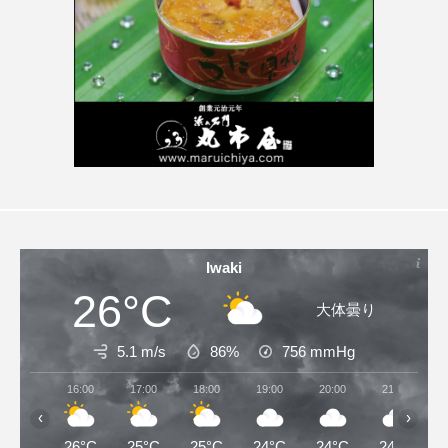
Iwaki
26°C
大体曇り
5.1 m/s
86%
756
mmHg
16:00
17:00
18:00
19:00
20:00
21:00
‹
›
26°C
25°C
25°C
24°C
24°C
24°C