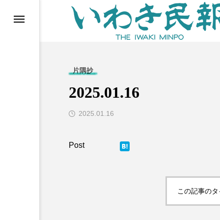
らす（旧 個処から）
片隅抄
2025.01.16
2025.01.16
Post
等)
この記事のタ
ブ