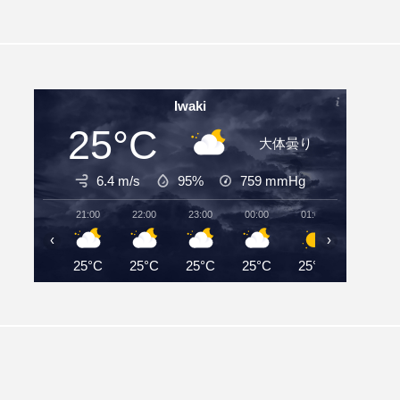
Iwaki
25°C
大体曇り
6.4 m/s
95%
759
mmHg
21:00
22:00
23:00
00:00
01:00
02:00
‹
›
25°C
25°C
25°C
25°C
25°C
24°C