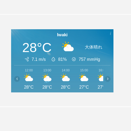
Iwaki
28°C
大体晴れ
7.1 m/s
81%
757
mmHg
12:00
13:00
14:00
15:00
16:00
17:00
‹
›
28°C
28°C
28°C
27°C
27°C
26°C