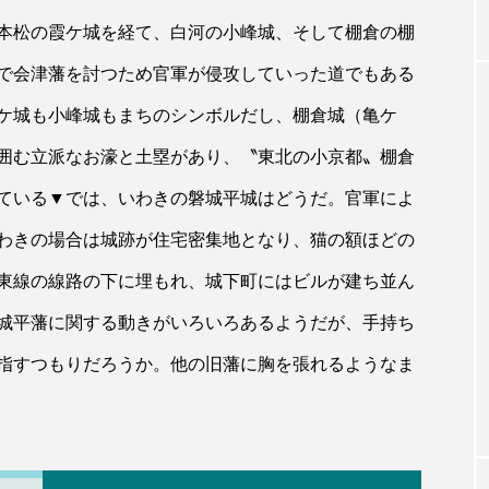
本松の霞ケ城を経て、白河の小峰城、そして棚倉の棚
で会津藩を討つため官軍が侵攻していった道でもある
ケ城も小峰城もまちのシンボルだし、棚倉城（亀ケ
囲む立派なお濠と土塁があり、〝東北の小京都〟棚倉
ている▼では、いわきの磐城平城はどうだ。官軍によ
わきの場合は城跡が住宅密集地となり、猫の額ほどの
東線の線路の下に埋もれ、城下町にはビルが建ち並ん
城平藩に関する動きがいろいろあるようだが、手持ち
指すつもりだろうか。他の旧藩に胸を張れるようなま