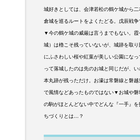
城好きとしては、会津若松の鶴ケ城から二
倉城を巡るルートをよくたどる。戊辰戦争
▼今の鶴ケ城の威厳は言うまでもない。霞
城）は櫓こそ残っていないが、城跡を取り
にふさわしい桜や紅葉が美しい公園になっ
って落城したのは先のお城と同じだが、い
本丸跡が残っただけ。お濠は常磐線と磐越
で風情などあったものではない▼お城や磐
の駒がほとんどない中でどんな『一手』を
ちづくりとは…？