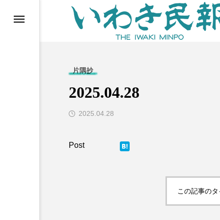
らす（旧 個処から）
片隅抄
2025.04.28
2025.04.28
Post
等)
この記事のタ
ブ