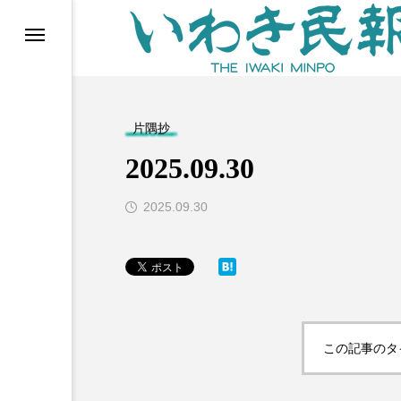
らす（旧 個処から）
片隅抄
2025.09.30
2025.09.30
等)
この記事のタ
ブ