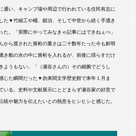
に通い、キャンプ場や周辺で行われている住民有志に
した▼竹細工や桶、鍛治、そして中世から続く手漉き
った。「実際にやってみなきゃ記事にはできねぇべ」
んから渡された簀桁の重さは二十数年たった今も鮮明
漉き船の水の中に簀桁を入れるが、前後に揺らすだけ
きようもない。「（瀬谷さんの）その細腕でどうし
感じた瞬間だった▼勿来関文学歴史館で来年１月ま
ている。史料や文献展示にとどまらず瀬谷家の好意で
伝統や魅力を伝えたいとの熱意をヒシヒシと感じた。