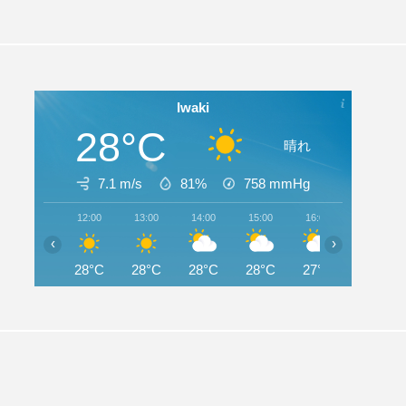
Iwaki
28°C
晴れ
7.1 m/s
81%
758
mmHg
12:00
13:00
14:00
15:00
16:00
17:00
‹
›
28°C
28°C
28°C
28°C
27°C
27°C