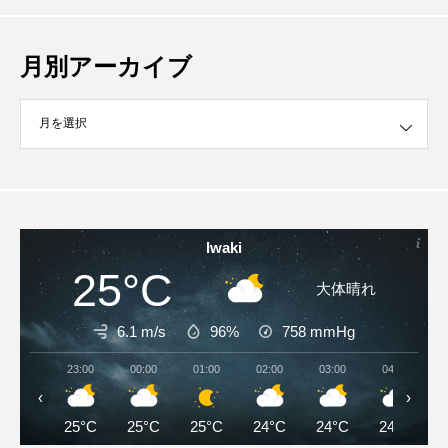
月別アーカイブ
イブ
Iwaki
25°C
大体晴れ
6.1 m/s
96%
758
mmHg
23:00
00:00
01:00
02:00
03:00
04:00
‹
›
25°C
25°C
25°C
24°C
24°C
24°C