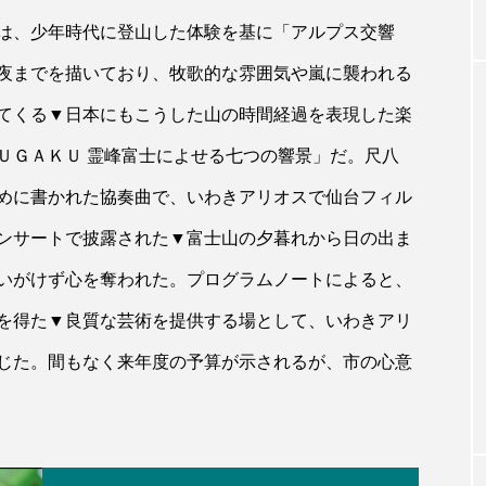
は、少年時代に登山した体験を基に「アルプス交響
夜までを描いており、牧歌的な雰囲気や嵐に襲われる
てくる▼日本にもこうした山の時間経過を表現した楽
ＵＧＡＫＵ 霊峰富士によせる七つの響景」だ。尺八
めに書かれた協奏曲で、いわきアリオスで仙台フィル
ンサートで披露された▼富士山の夕暮れから日の出ま
いがけず心を奪われた。プログラムノートによると、
を得た▼良質な芸術を提供する場として、いわきアリ
じた。間もなく来年度の予算が示されるが、市の心意