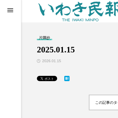
らす（旧 個処から）
片隅抄
2025.01.15
2026.01.15
等)
この記事のタ
ブ