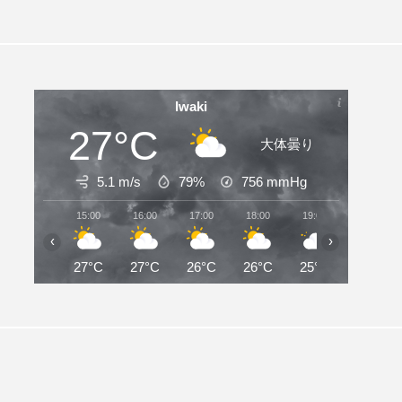
Iwaki
27°C
大体曇り
5.1 m/s
79%
756
mmHg
15:00
16:00
17:00
18:00
19:00
20:00
‹
›
27°C
27°C
26°C
26°C
25°C
25°C