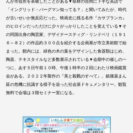
んが市役所を表敬したことがある▼取材の合間に下手な英語で
「イングリッド・バーグマン知ってる？」と聞いてみたが、時代
が古いせいか無反応だった。映画史に残る名作『カサブランカ』
のヒロインだっただけに少々がっかりしたことを覚えている▼そ
の同国出身の陶芸家、デザイナースティグ・リンドベリ（１９１
６～８２）の作品約３００点を紹介する企画展が市立美術館で始
まった。館内には、緑色の木の葉をデザインした食器類はじめ、
陶器、テキスタイルなど多数展示されている▼会期中の催しの一
つに、あす５日午前１０時、午後１時半の２回にわたり映画鑑賞
会がある。２０２２年製作の『美と殺戮のすべて』。鎮痛薬まん
延の危機に抗議する様子を追った社会派ドキュメンタリー。観覧
無料で会場は３階セミナー室になる。