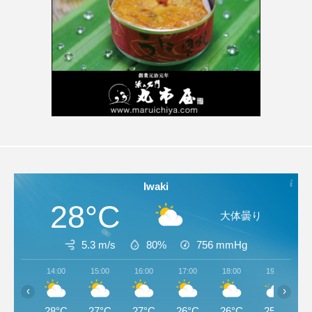
Iwaki
28°C
大体曇り
5.3 m/s
80%
756
mmHg
14:00
15:00
16:00
17:00
18:00
19:00
‹
›
28°C
27°C
27°C
26°C
26°C
25°C