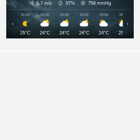
5.7 m/s
97%
758
mmHg
01:00
02:00
03:00
04:00
05:00
06:00
‹
›
25°C
24°C
24°C
24°C
24°C
25°C