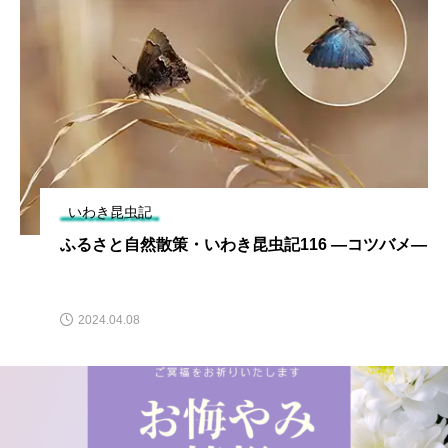
いわき昆虫記
ふるさと自然散策・いわき昆虫記116 ―コツバメ―
2024.04.08